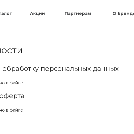
талог
Акции
Партнерам
О бренд
ности
а обработку персональных данных
но в файле
оферта
но в файле