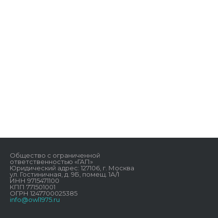
Общество с ограниченной
ответственностью «ГАП»
Юридический адрес: 127106, г. Москва
ул. Гостиничная, д. 9Б, помещ. 1А/1
ИНН 9715471100
КПП 771501001
ОГРН 1247700025385
info@owl1975.ru