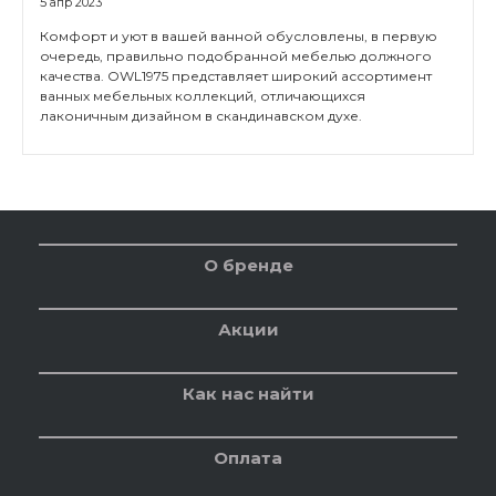
5 апр 2023
Комфорт и уют в вашей ванной обусловлены, в первую
очередь, правильно подобранной мебелью должного
качества. OWL1975 представляет широкий ассортимент
ванных мебельных коллекций, отличающихся
лаконичным дизайном в скандинавском духе.
О бренде
Акции
Как нас найти
Оплата