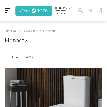
официальный
интернет-
магазин
Главная
/
О бренде
/
Новости
Новости
Все
2023